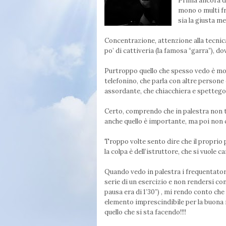
Prima ancora di 
mono o multi fr
sia la giusta m
Concentrazione, attenzione alla tecnic
po’ di cattiveria (la famosa “garra”), 
Purtroppo quello che spesso vedo è molto
telefonino, che parla con altre persone
assordante, che chiacchiera e spetteg
Certo, comprendo che in palestra non tu
anche quello è importante, ma poi non ci
Troppo volte sento dire che il proprio 
la colpa è dell’istruttore, che si vuole
Quando vedo in palestra i frequentator
serie di un esercizio e non rendersi co
pausa era di 1’30”) , mi rendo conto ch
elemento imprescindibile per la buona 
quello che si sta facendo!!!!