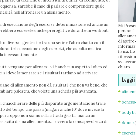
parlare di tecniche di intensità, di buffer, di cedimento, di
equenza, sarebbe il caso di parlare e comprendere quale
entalità nell’affrontare un allenamento.
a di esecuzione degli esercizi, determinazione ed anche un
Mi Presen
dovrebbero essere le uniche prerogative durante un workout.
personal 
allenamen
di aprire
 diverso: gente che tra una serie e l’altra chatta con il
informazi
 durante l’esecuzione degli esercizi, che ascolta musica
fisica. Lo
ola incessantemente.
riflessio
sviscerar
tti vengano per allenarsi, vi è anche un aspetto ludico ed
chiaro.
 si deve lamentare se i risultati tardano ad arrivare.
Leggi i
piano di allenamento non dà risultati, che non va bene, che
 cambiare palestra, che volete una scheda più avanzata.
alimen
beness
i chiacchierare delle più disparate argomentazione tra le
nto del tempo che passa (magari anche 10’ dove invece la
body bu
e purtroppo non siamo sulla strada giusta: manca un
riuscita di una allenamento…. ovvero la consapevolezza di
donne
eserciz