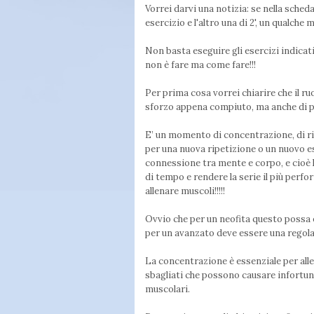
Vorrei darvi una notizia: se nella scheda 
esercizio e l'altro una di 2', un qualche
Non basta eseguire gli esercizi indicati
non è fare ma come fare!!!
Per prima cosa vorrei chiarire che il ru
sforzo appena compiuto, ma anche di pr
E’ un momento di concentrazione, di rif
per una nuova ripetizione o un nuovo e
connessione tra mente e corpo, e cioè la
di tempo e rendere la serie il più perf
allenare muscoli!!!!!
Ovvio che per un neofita questo possa 
per un avanzato deve essere una regola
La concentrazione è essenziale per alle
sbagliati che possono causare infortun
muscolari.