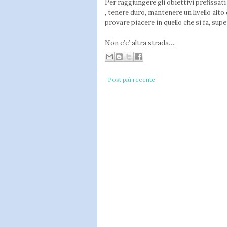
Per raggiungere gli obiettivi prefissa
, tenere duro, mantenere un livello alto
provare piacere in quello che si fa, supe
Non c’e’ altra strada….
Post più recente