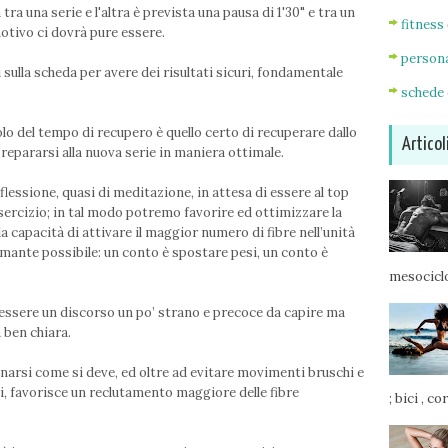
tra una serie e l'altra è prevista una pausa di 1'30" e tra un
fitness
 motivo ci dovrà pure essere.
persona
 sulla scheda per avere dei risultati sicuri, fondamentale
schede 
olo del tempo di recupero è quello certo di recuperare dallo
Articol
epararsi alla nuova serie in maniera ottimale.
lessione, quasi di meditazione, in attesa di essere al top
sercizio; in tal modo potremo favorire ed ottimizzare la
 capacità di attivare il maggior numero di fibre nell’unità
ormante possibile: un conto è spostare pesi, un conto è
mesociclo
essere un discorso un po’ strano e precoce da capire ma
 ben chiara.
narsi come si deve, ed oltre ad evitare movimenti bruschi e
i, favorisce un reclutamento maggiore delle fibre
; bici , c