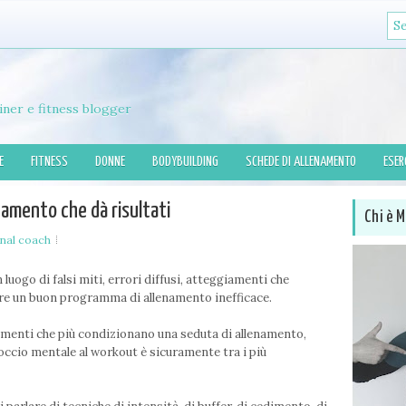
iner e fitness blogger
E
FITNESS
DONNE
BODYBUILDING
SCHEDE DI ALLENAMENTO
ESER
enamento che dà risultati
Chi è M
nal coach
 luogo di falsi miti, errori diffusi, atteggiamenti che
e un buon programma di allenamento inefficace.
menti che più condizionano una seduta di allenamento,
roccio mentale al workout è sicuramente tra i più