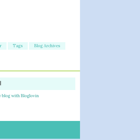
r
Tags
Blog Archives
l
 blog with Bloglovin