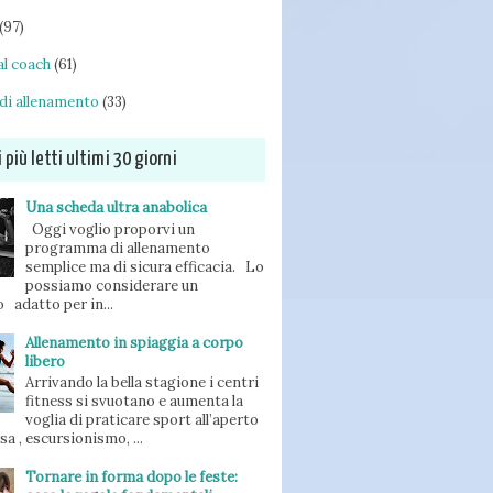
(97)
l coach
(61)
di allenamento
(33)
i più letti ultimi 30 giorni
Una scheda ultra anabolica
Oggi voglio proporvi un
programma di allenamento
semplice ma di sicura efficacia. Lo
possiamo considerare un
 adatto per in...
Allenamento in spiaggia a corpo
libero
Arrivando la bella stagione i centri
fitness si svuotano e aumenta la
voglia di praticare sport all’aperto
orsa , escursionismo, ...
Tornare in forma dopo le feste: