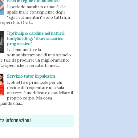
ecco le regole fondamentali
Il periodo natalizio ormai è alle
spalle ma le conseguenze degli
"sgarri alimentari" sono tutti li, a
 specchio. Ora l...
Il principio cardine nel natural
bodybuilding: “il sovraccarico
progressivo”
L’allenamento è la
somministrazione di uno stimolo
e tale da produrre un miglioramento
ità specifiche ricercate. In mer...
Servizio tutor in palestra
L’obiettivo principale per chi
decide di frequentare una sala
attrezzi è modificare e modellare il
proprio corpo. Ma cosa
uando una...
sta informazioni