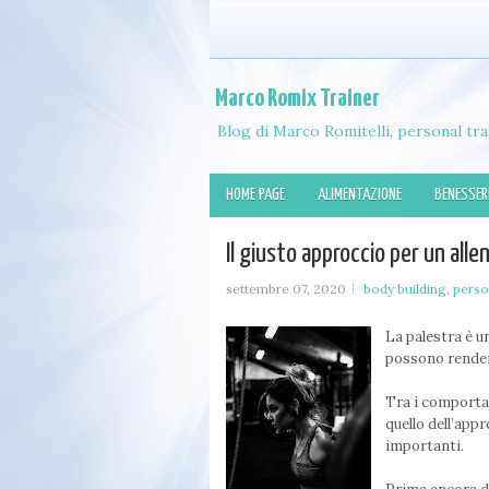
Marco Romix Trainer
Blog di Marco Romitelli, personal tra
HOME PAGE
ALIMENTAZIONE
BENESSER
Il giusto approccio per un all
settembre 07, 2020
body building
,
perso
La palestra è un
possono render
Tra i comporta
quello dell’app
importanti.