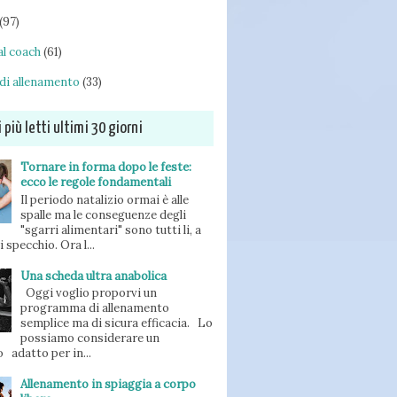
(97)
l coach
(61)
di allenamento
(33)
i più letti ultimi 30 giorni
Tornare in forma dopo le feste:
ecco le regole fondamentali
Il periodo natalizio ormai è alle
spalle ma le conseguenze degli
"sgarri alimentari" sono tutti li, a
 specchio. Ora l...
Una scheda ultra anabolica
Oggi voglio proporvi un
programma di allenamento
semplice ma di sicura efficacia. Lo
possiamo considerare un
 adatto per in...
Allenamento in spiaggia a corpo