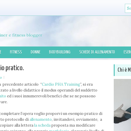
iner e fitness blogger
E
FITNESS
DONNE
BODYBUILDING
SCHEDE DI ALLENAMENTO
ESER
io pratico.
Chi è M
to
n precedente articolo “
Cardio PHA Training
”, si era
strato a livello didattico il modus operandi del suddetto
uito
ed i suoi innumerevoli benefici che se ne possono
vare.
completare l’opera voglio proporvi un esempio pratico di
to protocollo di
allenamento
, invitandovi, ovviamente, a
copiare alla lettera
la scheda
proposta ma modificare