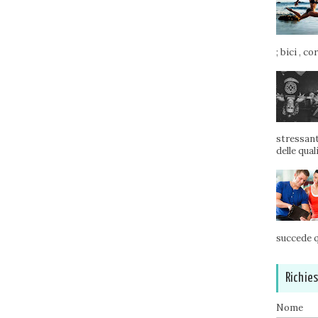
; bici , c
stressant
delle qual
succede q
Richie
Nome