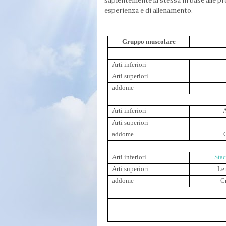
sapientemente la stessa in base alle pr
esperienza e di allenamento.
Gruppo muscolare
Arti inferiori
Arti superiori
addome
Arti inferiori
A
Arti superiori
addome
Arti inferiori
Sta
Arti superiori
Le
addome
C