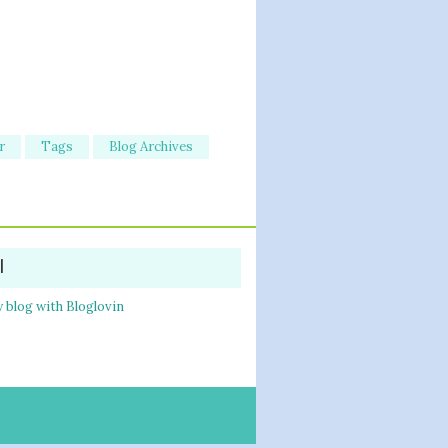
r
Tags
Blog Archives
l
 blog with Bloglovin