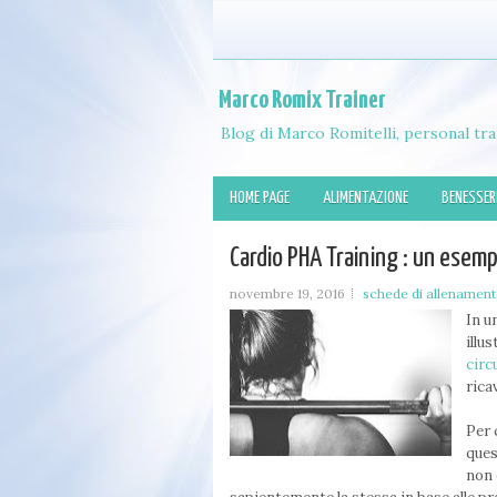
Marco Romix Trainer
Blog di Marco Romitelli, personal tra
HOME PAGE
ALIMENTAZIONE
BENESSER
Cardio PHA Training : un esemp
novembre 19, 2016
schede di allenamen
In u
illu
circ
rica
Per 
ques
non 