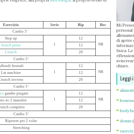
oprie esigenze, alla propria
morfologia
, al proprio livello di
Esercizio
Serie
Rip
Rec
Mi Presen
personal 
Cardio
5’
allenamen
Step up
12
di aprire
1
NR
bench press
12
informazi
fisica. Lo
Crunch
20
riflessio
Cardio
5’
sviscerar
ffondi frontali
12
chiaro.
1
NR
Lat machine
12
Leggi i
Crunch inverso
20
Cardio
5’
alimen
cco
gambe piegate
12
1
NR
nto av 2 manubri
12
beness
runch completo
20
body bu
Cardio
5’
Ripetere per 2 volte
donne
Stretching
eserciz