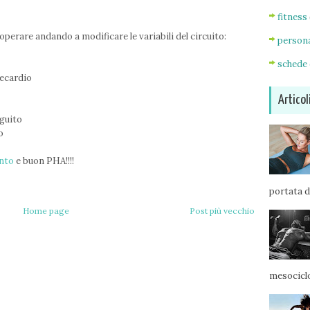
fitness
operare andando a modificare le variabili del circuito:
persona
schede 
necardio
Articol
eguito
o
nto
e buon PHA!!!!
portata di
Home page
Post più vecchio
mesociclo