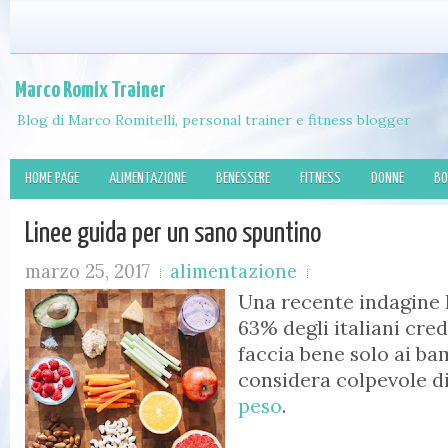
Marco Romix Trainer
Blog di Marco Romitelli, personal trainer e fitness blogger
HOME PAGE
ALIMENTAZIONE
BENESSERE
FITNESS
DONNE
BO
Linee guida per un sano spuntino
marzo 25, 2017
alimentazione
Una recente indagine h
63% degli italiani cre
faccia bene solo ai bam
considera colpevole d
peso
.