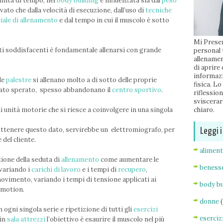
’unità di tempo; nel
body building
è influenzata sia dal
peso
evato che dalla velocità di esecuzione, dall’uso di
tecniche
iale di allenamento
e dal tempo in cui il muscolo è sotto
Mi Presen
ati soddisfacenti è fondamentale allenarsi con grande
personal 
allenamen
di aprire
informazi
le
palestre
si allenano molto a di sotto delle proprie
fisica. Lo
ltato sperato, spesso abbandonano il
centro sportivo
.
riflessio
sviscerar
di unità motorie che si riesce a coinvolgere in una singola
chiaro.
tenere questo dato, servirebbe un elettromiografo, per
Leggi i
 del cliente.
alimen
ione della seduta di
allenamento
come aumentare le
beness
 variando i
carichi di lavoro
e i tempi di
recupero
,
movimento, variando i tempi di tensione applicati ai
body bu
-motion.
donne
n ogni singola serie e ripetizione di tutti gli
esercizi
eserciz
 in
sala attrezzi
l’obiettivo è esaurire il muscolo nel più