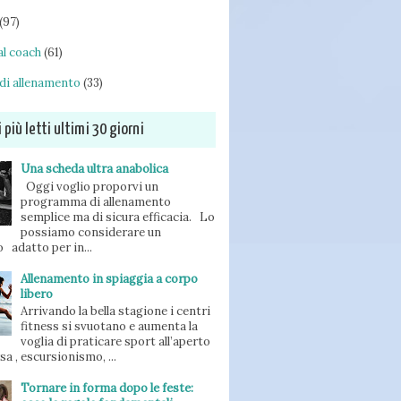
(97)
l coach
(61)
di allenamento
(33)
i più letti ultimi 30 giorni
Una scheda ultra anabolica
Oggi voglio proporvi un
programma di allenamento
semplice ma di sicura efficacia. Lo
possiamo considerare un
 adatto per in...
Allenamento in spiaggia a corpo
libero
Arrivando la bella stagione i centri
fitness si svuotano e aumenta la
voglia di praticare sport all’aperto
orsa , escursionismo, ...
Tornare in forma dopo le feste: