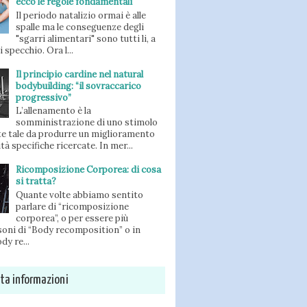
ecco le regole fondamentali
Il periodo natalizio ormai è alle
spalle ma le conseguenze degli
"sgarri alimentari" sono tutti li, a
 specchio. Ora l...
Il principio cardine nel natural
bodybuilding: “il sovraccarico
progressivo”
L’allenamento è la
somministrazione di uno stimolo
e tale da produrre un miglioramento
ità specifiche ricercate. In mer...
Ricomposizione Corporea: di cosa
si tratta?
Quante volte abbiamo sentito
parlare di “ricomposizione
corporea”, o per essere più
oni di “Body recomposition” o in
dy re...
sta informazioni