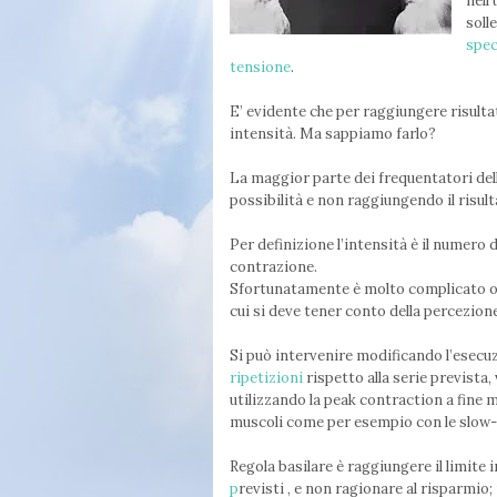
nell
soll
spec
tensione
.
E’ evidente che per raggiungere risult
intensità. Ma sappiamo farlo?
La maggior parte dei frequentatori del
possibilità e non raggiungendo il risu
Per definizione l’intensità è il numero 
contrazione.
Sfortunatamente è molto complicato ot
cui si deve tener conto della percezione
Si può intervenire modificando l’esecuz
ripetizioni
rispetto alla serie prevista,
utilizzando la peak contraction a fine 
muscoli come per esempio con le slow
Regola basilare è raggiungere il limite i
p
revisti , e non ragionare al risparmio;