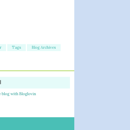
r
Tags
Blog Archives
l
 blog with Bloglovin