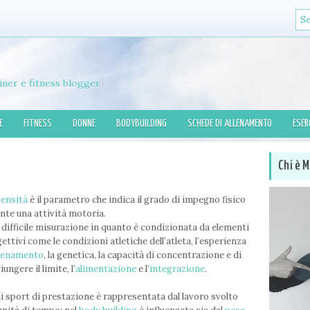
iner e fitness blogger
E
FITNESS
DONNE
BODYBUILDING
SCHEDE DI ALLENAMENTO
ESER
Chi è M
tensità
è il parametro che indica il grado di impegno fisico
nte una attività motoria.
i difficile misurazione in quanto è condizionata da elementi
ettivi come le condizioni atletiche dell’atleta, l’esperienza
llenamento
, la genetica, la capacità di concentrazione e di
ungere il limite, l’
alimentazione
e l’
integrazione
.
i sport di prestazione è rappresentata dal lavoro svolto