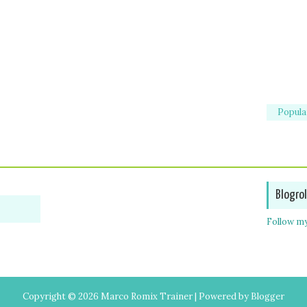
Popula
Blogrol
Follow my
Copyright ©
2026
Marco Romix Trainer
| Powered by
Blogger