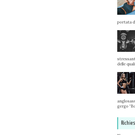
portata di
stressant
delle qual
anglosass
gergo “Bo
Richie