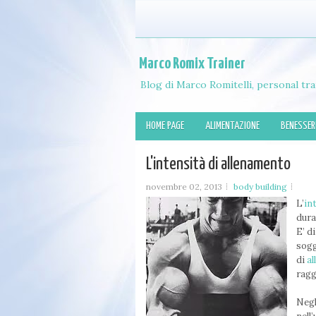
Marco Romix Trainer
Blog di Marco Romitelli, personal tra
HOME PAGE
ALIMENTAZIONE
BENESSER
L'intensità di allenamento
novembre 02, 2013
body building
L’
in
dura
E’ d
sogg
di
a
raggi
Negl