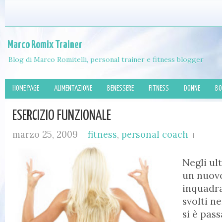
Marco Romix Trainer
Blog di Marco Romitelli, personal trainer e fitness blogger
HOME PAGE
ALIMENTAZIONE
BENESSERE
FITNESS
DONNE
BO
ESERCIZIO FUNZIONALE
marzo 25, 2009
fitness
,
personal coach
Negli ult
un nuov
inquadra
svolti n
si è pas